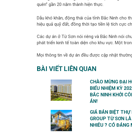
quên” gần 20 năm thành hiện thực.
Dẫu khó khăn, động thái của tỉnh Bắc Ninh cho th
hiệu quả quỹ đất, đồng thời tạo tiền lệ tích cực ch
Các dự án ở Từ Sơn nói riêng và Bắc Ninh nói c
phát triển kinh tế toàn diện cho khu vực. Một tro
Mọi thông tin về dự án đều được cập nhật thường
BÀI VIẾT LIÊN QUAN
CHÀO MỪNG ĐẠI HỘ
BIỂU NHIỆM KỲ 202
BẮC NINH KHỞI CÔ
ÁN!
GIÁ BÁN BIỆT THỰ
GROUP TỪ SƠN LÀ
NHIÊU ? CÓ ĐÁNG 