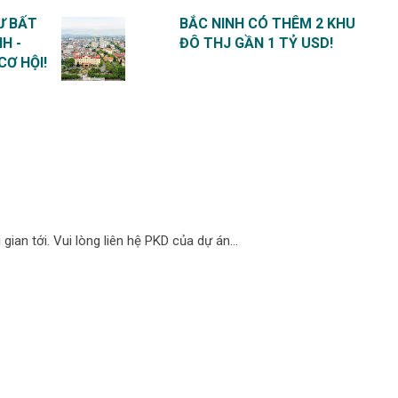
Ư BẤT
BẮC NINH CÓ THÊM 2 KHU
H -
ĐÔ THJ GẦN 1 TỶ USD!
CƠ HỘI!
ian tới. Vui lòng liên hệ PKD của dự án...