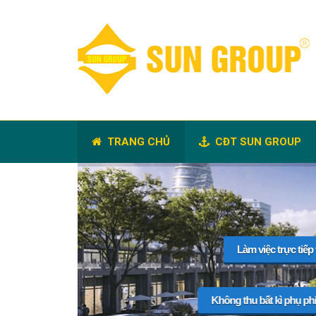
TRANG CHỦ
CĐT SUN GROUP
Làm việc trực tiếp
Không thu bất kì phụ ph