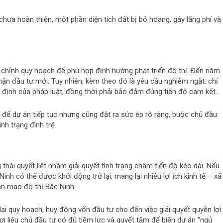
ưa hoàn thiện, một phần diện tích đất bị bỏ hoang, gây lãng phí và
iều chỉnh quy hoạch để phù hợp định hướng phát triển đô thị. Đến năm
hận đầu tư mới. Tuy nhiên, kèm theo đó là yêu cầu nghiêm ngặt: chỉ
định của pháp luật, đồng thời phải bảo đảm đúng tiến độ cam kết.
n để dự án tiếp tục nhưng cũng đặt ra sức ép rõ ràng, buộc chủ đầu
ình trạng đình trệ.
thái quyết liệt nhằm giải quyết tình trạng chậm tiến độ kéo dài. Nếu
h có thể được khởi động trở lại, mang lại nhiều lợi ích kinh tế – xã
ện mạo đô thị Bắc Ninh.
 lại quy hoạch, huy động vốn đầu tư cho đến việc giải quyết quyền lợi
i liệu chủ đầu tư có đủ tiềm lực và quyết tâm để biến dự án “ngủ