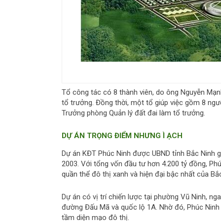
Tổ công tác có 8 thành viên, do ông Nguyễn Mạn
tổ trưởng. Đồng thời, một tổ giúp việc gồm 8 ng
Trưởng phòng Quản lý đất đai làm tổ trưởng.
DỰ ÁN TRỌNG ĐIỂM NHƯNG Ì ẠCH
Dự án KĐT Phúc Ninh được UBND tỉnh Bắc Ninh gi
2003. Với tổng vốn đầu tư hơn 4.200 tỷ đồng, Phú
quần thể đô thị xanh và hiện đại bậc nhất của Bắ
Dự án có vị trí chiến lược tại phường Vũ Ninh, ng
đường Đấu Mã và quốc lộ 1A. Nhờ đó, Phúc Ninh đ
tầm diện mạo đô thị.