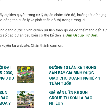
ấy sự kiên quyết trong xử lý dự án chậm tiến độ, hướng tới sử dụng
o công tác quản lý và phát triển đô thị trong tương lai.
hung đang được chính quyền ưu tiên tháo gỡ để có thể mang đến sự
ng số các dự án tiêu biểu có thể kể đến là
Sun Group Từ Sơn
.
 xuyên tại website. Chân thành cám ơn.
I ĐẠI
ĐƯỜNG 10 LÀN XE TRONG
5-2030,
SÂN BAY GIA BÌNH ĐƯỢC
NG 3 DỰ
GIAO CHO DOANH NGHIỆP 1
TUẦN TUỔI!
 SUN
GIÁ BÁN LIỀN KỀ SUN
 BAO
GROUP TỪ SƠN LÀ BAO
MUA ?
NHIÊU ?