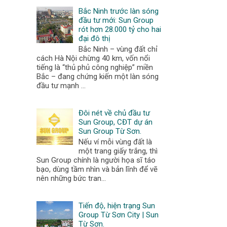
Bắc Ninh trước làn sóng
đầu tư mới: Sun Group
rót hơn 28.000 tỷ cho hai
đại đô thị
Bắc Ninh – vùng đất chỉ
cách Hà Nội chừng 40 km, vốn nổi
tiếng là “thủ phủ công nghiệp” miền
Bắc – đang chứng kiến một làn sóng
đầu tư mạnh ...
Đôi nét về chủ đầu tư
Sun Group, CĐT dự án
Sun Group Từ Sơn.
Nếu ví mỗi vùng đất là
một trang giấy trắng, thì
Sun Group chính là người họa sĩ táo
bạo, dùng tầm nhìn và bản lĩnh để vẽ
nên những bức tran...
Tiến độ, hiện trạng Sun
Group Từ Sơn City | Sun
Từ Sơn.