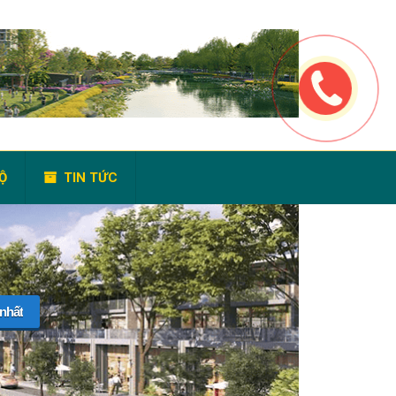
Ộ
TIN TỨC
 nhất
 TRỢ 24/24