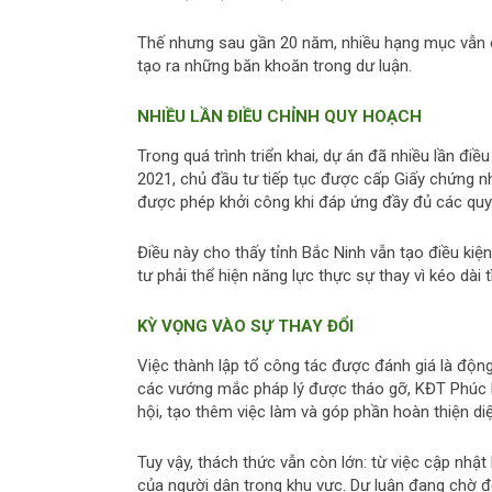
Thế nhưng sau gần 20 năm, nhiều hạng mục vẫn ch
tạo ra những băn khoăn trong dư luận.
NHIỀU LẦN ĐIỀU CHỈNH QUY HOẠCH
Trong quá trình triển khai, dự án đã nhiều lần đ
2021, chủ đầu tư tiếp tục được cấp Giấy chứng n
được phép khởi công khi đáp ứng đầy đủ các quy 
Điều này cho thấy tỉnh Bắc Ninh vẫn tạo điều kiệ
tư phải thể hiện năng lực thực sự thay vì kéo dài t
KỲ VỌNG VÀO SỰ THAY ĐỔI
Việc thành lập tổ công tác được đánh giá là động 
các vướng mắc pháp lý được tháo gỡ, KĐT Phúc Nin
hội, tạo thêm việc làm và góp phần hoàn thiện di
Tuy vậy, thách thức vẫn còn lớn: từ việc cập nhật
của người dân trong khu vực. Dư luận đang chờ đợ