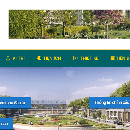
VỊ TRÍ
TIỆN ÍCH
THIẾT KẾ
TIẾN Đ
Thông tin chính xác
 với chủ đầu tư
í nào
HỖ