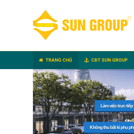
TRANG CHỦ
CĐT SUN GROUP
Làm việc trực tiếp
Không thu bất kì phụ ph