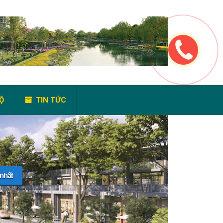
Ộ
TIN TỨC
 nhất
 TRỢ 24/24