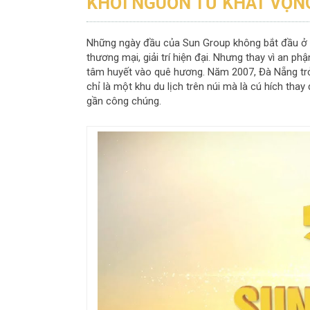
KHỞI NGUỒN TỪ KHÁT VỌN
Những ngày đầu của Sun Group không bắt đầu ở V
thương mại, giải trí hiện đại. Nhưng thay vì an p
tâm huyết vào quê hương. Năm 2007, Đà Nẵng trở 
chỉ là một khu du lịch trên núi mà là cú hích tha
gần công chúng.