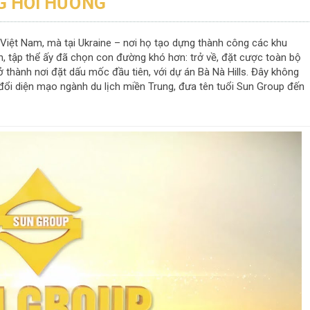
G HỒI HƯƠNG
iệt Nam, mà tại Ukraine – nơi họ tạo dựng thành công các khu
hận, tập thể ấy đã chọn con đường khó hơn: trở về, đặt cược toàn bộ
thành nơi đặt dấu mốc đầu tiên, với dự án Bà Nà Hills. Đây không
y đổi diện mạo ngành du lịch miền Trung, đưa tên tuổi Sun Group đến