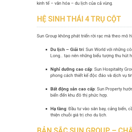
kinh tế – văn hóa – du lịch của cả vùng.
HỆ SINH THÁI 4 TRỤ CỘT
Sun Group không phát triển rời rạc mà theo mô hìn
Du lịch – Giải trí
: Sun World với những cô
Long… tạo nên những biểu tượng thu hút h
Nghỉ dưỡng cao cấp
: Sun Hospitality Gr
phong cách thiết kế độc đáo và dịch vụ tin
Bất động sản cao cấp
: Sun Property hướn
biển đến khu đô thị phức hợp.
Hạ tầng
: Đầu tư vào sân bay, cảng biển, 
thiện chuỗi giá trị cho du lịch.
BẢN SẮC SUN GROUP – CHẤ