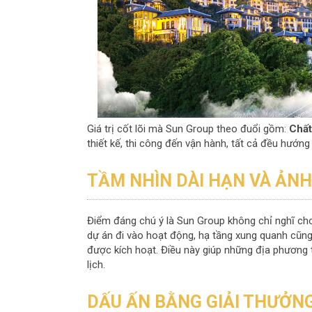
Giá trị cốt lõi mà Sun Group theo đuổi gồm:
Chất
thiết kế, thi công đến vận hành, tất cả đều hướng
TẦM NHÌN DÀI HẠN VÀ ẢN
Điểm đáng chú ý là Sun Group không chỉ nghĩ cho 
dự án đi vào hoạt động, hạ tầng xung quanh cũng
được kích hoạt. Điều này giúp những địa phương t
lịch.
DẤU ẤN BẰNG GIẢI THƯỞNG